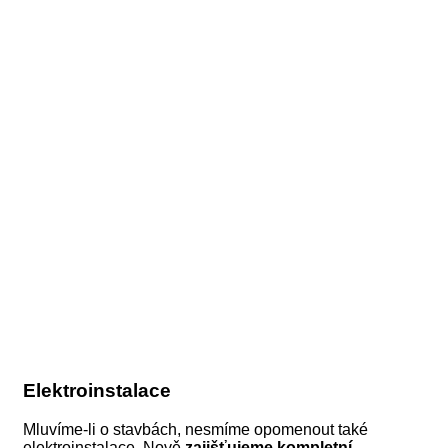
Elektroinstalace
Mluvíme-li o stavbách, nesmíme opomenout také
elektroinstalace. Nově
zajišťujeme kompletní