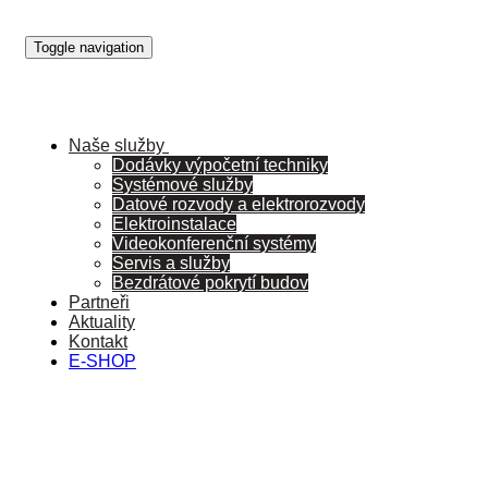
Toggle navigation
Naše služby
Dodávky výpočetní techniky
Systémové služby
Datové rozvody a elektrorozvody
Elektroinstalace
Videokonferenční systémy
Servis a služby
Bezdrátové pokrytí budov
Partneři
Aktuality
Kontakt
E-SHOP