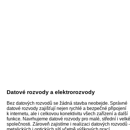
Datové rozvody a elektrorozvody
Bez datových rozvodů se žádná stavba neobejde. Správné
datové rozvody zajišťují nejen rychlé a bezpečné připojení
k internetu, ale i celkovou konektivitu všech zařízení a další
funkce. Navrhujeme datové rozvody pro malé, střední i velk
společnosti. Zároveň zajistíme i realizaci datových rozvodů 
metalických i optických sítí včetně výškových prací.