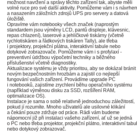
možnost navržení a správy těchto zařízení tak, abyste měli
volné ruce pro své další aktivity. Pomůžeme vám i s návrhe
a nasazením záložních zdrojů UPS pro servery a datová
úložiště.
Opravíme vám notebooky všech značek (naprostým
standardem jsou výměny LCD, pantů displeje, klávesnic,
repas chlazení), laserové a jehličkové tiskárny (včetně
rychlotiskáren a řádkových tiskáren Tally), ale třeba
i projektory, projekční plátna, interaktivní tabule nebo
dotykové zobrazovače. Pomůžeme vám i s profylaxí -
preventivní údržbou výpočetní techniky a běžného
příslušenství včetně diagnostiky.
Aktualizace systému je vždy prioritou, aby se dokázal bránit
novým bezpečnostním hrozbám a zajistil co nejlepší
fungování vašich zařízení. Provádíme upgrade PC
i notebooků, zajistíme zrychlení běhu operačního systému
(například výměnou disku za SSD, rozšíření RAM,
optimalizace OS).
Instalace je sama o sobě relativně jednoduchou záležitostí,
pokud jí rozumíte. Mnoho uživatelů ale usilovné klikání
a čekání pouze zdržuje od práce. Rádi vám budeme
nápomocní již při instalaci vašeho zařízení, ať už se jedná
o PC nebo třeba projektor, projekční plátno, interaktivní tabul
nebo dotykový zobrazovač.