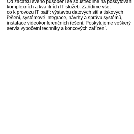
Od začátku svého působení se soustředíme na poskytování
komplexních a kvalitních IT služeb. Zařídíme vše,
co k provozu IT patří: výstavbu datových sítí a tiskových
řešení, systémové integrace, návrhy a správu systémů,
instalace videokonferenčních řešení. Poskytujeme veškerý
servis vypočetní techniky a koncových zařízení.