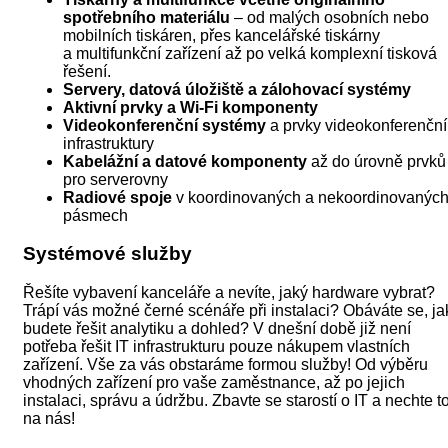
spotřebního materiálu
– od malých osobních nebo
mobilních tiskáren, přes kancelářské tiskárny
a multifunkční zařízení až po velká komplexní tisková
řešení.
Servery, datová úložiště a zálohovací systémy
Aktivní prvky a Wi-Fi komponenty
Videokonferenční systémy
a prvky videokonferenční
infrastruktury
Kabelážní a datové komponenty
až do úrovně prvků
pro serverovny
Radiové spoje
v koordinovaných a nekoordinovanýc
pásmech
Systémové služby
Řešíte vybavení kanceláře a nevíte, jaký hardware vybrat?
Trápí vás možné černé scénáře při instalaci? Obáváte se, ja
budete řešit analytiku a dohled? V dnešní době již není
potřeba řešit IT infrastrukturu pouze nákupem vlastních
zařízení. Vše za vás obstaráme formou služby! Od výběru
vhodných zařízení pro vaše zaměstnance, až po jejich
instalaci, správu a údržbu. Zbavte se starostí o IT a nechte t
na nás!